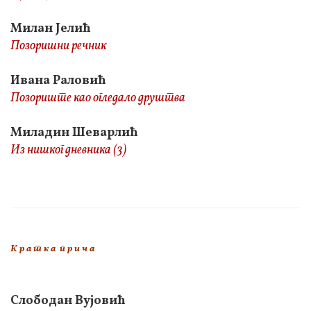
Милан Јелић
Позоришни речник
Ивана Раловић
Позориште као огледало друштва
Миладин Шеварлић
Из нишког дневника (3)
К р а т к а п р и ч а
Слободан Вујовић