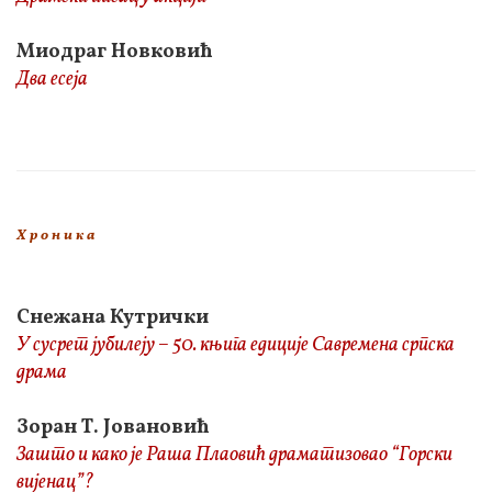
Миодраг Новковић
Два есеја
Х р о н и к а
Снежана Кутрички
У сусрет јубилеју – 50. књига едиције Савремена српска
драма
Зоран Т. Јовановић
Зашто и како је Раша Плаовић драматизовао “Горски
вијенац”?