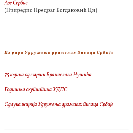
Аве Сербие
(Приредио Предраг Богдановић Ци)
И з р а д а У д р у ж е њ а д р а м с к и х п и с а ц а С р б и ј е
75 година од смрти Бранислава Нушића
Годишња скупштина УДПС
Одлука жирија Удружења драмских писаца Србије