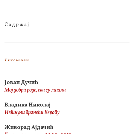
С а д р ж а ј
Т е к с т о в и
Јован Дучић
Мој добри роде, сви су лагали
Владика Николај
Изгинули бранећи Европу
Живорад Ајдачић