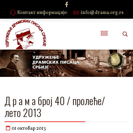
Контакт информације:
info@drama.org.rs
Д р а м а број 40 / пролеће/
лето 2013
01 октобар 2013