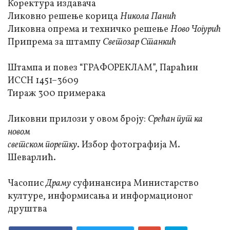
Коректура издавача
Ликовно решење корица
Никола Панић
Ликовна опрема и техничко решење
Ново Чогурић
Припрема за штампу
Светозар Станкић
Штампа и повез “ГРАФОРЕКЛАМ”, Параћин
ИССН 1451–3609
Тираж 300 примерака
Ликовни прилози у овом броју:
Срећан пут ка
новом
светском поретку
. Избор фотографија М.
Шеварлић.
Часопис
Драму
суфинансира Министарство
културе, информисања и информационог
друштва