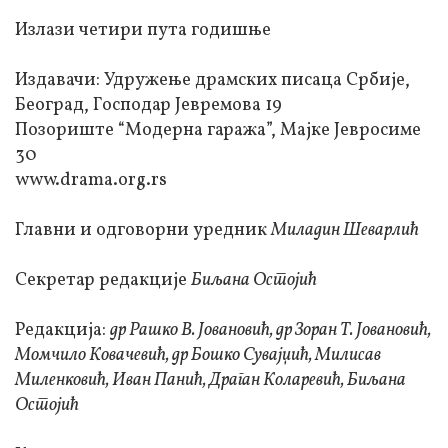
Излази четири пута годишње
Издавачи: Удружење драмских писаца Србије,
Београд, Господар Јевремова 19
Позориште “Модерна гаража”, Мајке Јевросиме
30
www.drama.org.rs
Главни и одговорни уредник
Миладин Шеварлић
Секретар редакције
Биљана Остојић
Редакција:
др Рашко В. Јовановић, др Зоран Т. Јовановић,
Момчило Ковачевић, др Бошко Сувајџић, Милисав
Миленковић,
Иван Панић, Драган Коларевић, Биљана
Остојић