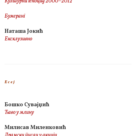
Културни геноцид 2000–2012
Бумеранг
Наташа Јокић
Ексклузивно
Е с е ј
Бошко Сувајџић
Ђаво у млину
Милисав Миленковић
Драмски писац у акцији