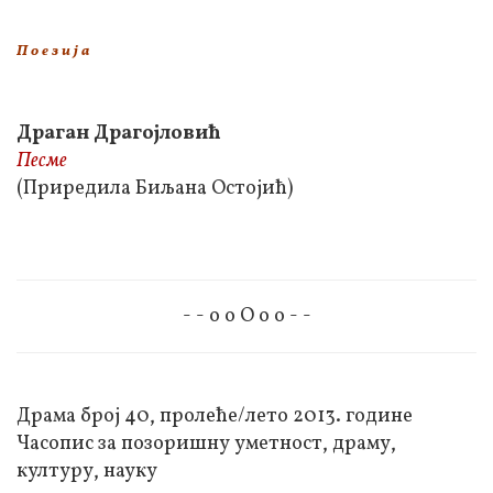
П о е з и ј а
Драган Драгојловић
Песме
(Приредила Биљана Остојић)
- - о о О о о - -
Драма број 40, пролеће/лето 2013. године
Часопис за позоришну уметност, драму,
културу, науку