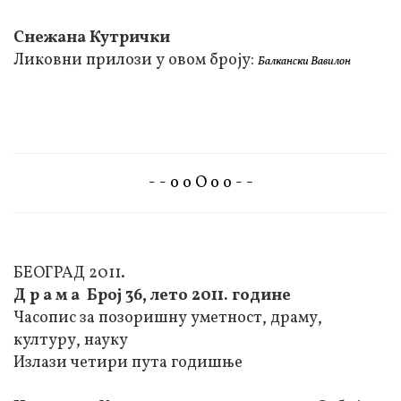
Снежана Кутрички
Ликовни прилози у овом броју:
Балкански Вавилон
- - о о О о о - -
БЕОГРАД 2011.
Д р а м а Број 36, лето 2011. године
Часопис за позоришну уметност, драму,
културу, науку
Излази четири пута годишње