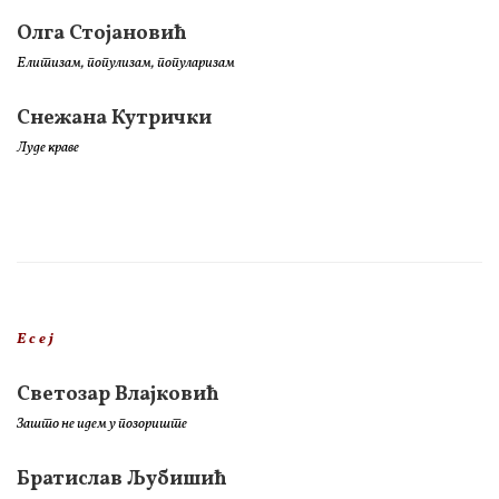
Олга Стојановић
Елитизам, популизам, популаризам
Снежана Кутрички
Луде краве
Е с е ј
Светозар Влајковић
Зашто не идем у позориште
Братислав Љубишић