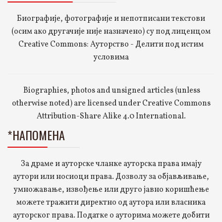
Биографије, фотографије и непотписани текстови
(осим ако другачије није назначено) су под лиценцом
Creative Commons: Ауторство - Делити под истим
условима
Biographies, photos and unsigned articles (unless
otherwise noted) are licensed under Creative Commons
Attribution-Share Alike 4.0 International.
*НАПОМЕНА
За драме и ауторске чланке ауторска права имају
аутори или носиоци права. Дозволу за објављивање,
умножавање, извођење или друго јавно коришћење
можете тражити директно од аутора или власника
ауторског права. Податке о ауторима можете добити