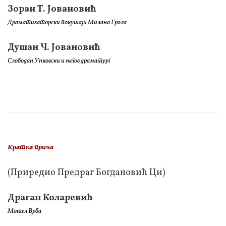
Зоран Т. Јовановић
Драматизаторски покушаји Милана Грола
Душан Ч. Јовановић
Слободан Унковски и његов драматург
Кратка прича
(Приредио Предраг Богдановић Ци)
Драган Коларевић
Мотел Врба