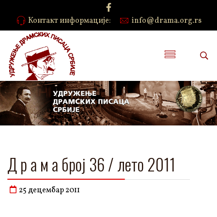
Контакт информације:
info@drama.org.rs
Д р а м а број 36 / лето 2011
25 децембар 2011