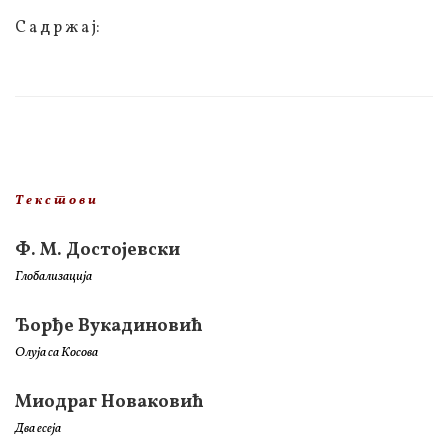
С а д р ж а ј:
Т е к с т о в и
Ф. М. Достојевски
Глобализација
Ђорђе Вукадиновић
Олуја са Косова
Миодраг Новаковић
Два есеја