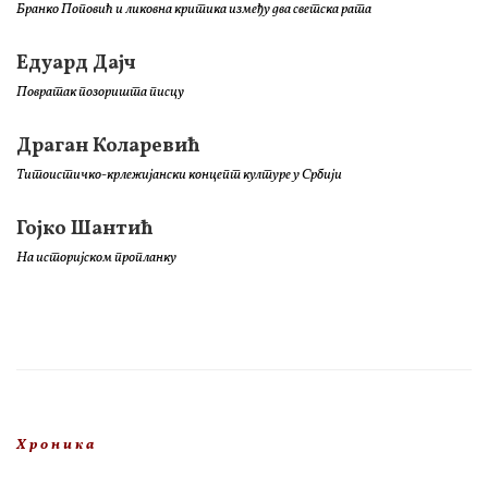
Бранко Поповић и ликовна критика између два светска рата
Едуард Дајч
Повратак позоришта писцу
Драган Коларевић
Титоистичко-крлежијански концепт културе у Србији
Гојко Шантић
На историјском пропланку
Х р о н и к а