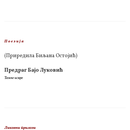
П о е з и ј а
(Приредила Биљана Остојић)
Предраг Бајо Луковић
Тамне искре
Ликовни прилози