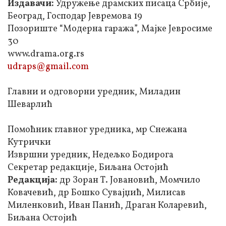
Издавачи:
Удружење драмских писаца Србије,
Београд, Господар Јевремова 19
Позориште “Модерна гаража”, Мајке Јевросиме
30
www.drama.org.rs
udraps@gmail.com
Главни и одговорни уредник, Миладин
Шеварлић
Помоћник главног уредника, мр Снежана
Кутрички
Извршни уредник, Недељко Бодирога
Секретар редакције, Биљана Остојић
Редакција:
др Зоран Т. Јовановић, Момчило
Ковачевић, др Бошко Сувајџић, Милисав
Миленковић, Иван Панић, Драган Коларевић,
Биљана Остојић