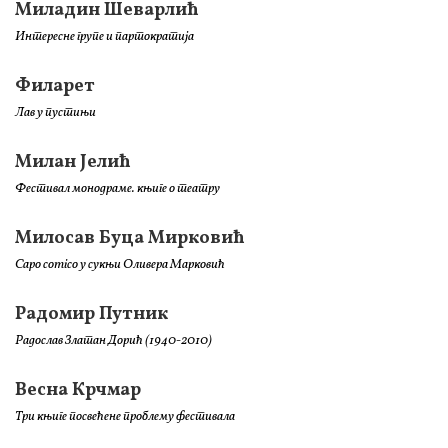
Миладин Шеварлић
Интересне групе и партократија
Филарет
Лав у пустињи
Милан Јелић
Фестивал монодраме. књиге о театру
Милосав Буца Мирковић
Capo comico у сукњи Оливера Марковић
Радомир Путник
Радослав Златан Дорић (1940-2010)
Весна Крчмар
Три књиге посвећене проблему фестивала