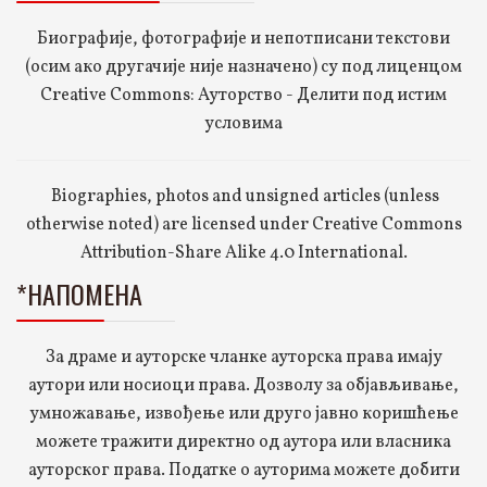
Биографије, фотографије и непотписани текстови
(осим ако другачије није назначено) су под лиценцом
Creative Commons: Ауторство - Делити под истим
условима
Biographies, photos and unsigned articles (unless
otherwise noted) are licensed under Creative Commons
Attribution-Share Alike 4.0 International.
*НАПОМЕНА
За драме и ауторске чланке ауторска права имају
аутори или носиоци права. Дозволу за објављивање,
умножавање, извођење или друго јавно коришћење
можете тражити директно од аутора или власника
ауторског права. Податке о ауторима можете добити