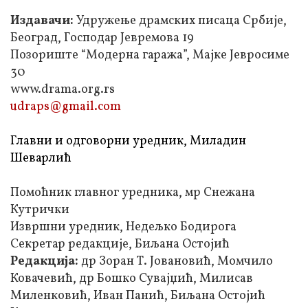
Издавачи:
Удружење драмских писаца Србије,
Београд, Господар Јевремова 19
Позориште “Модерна гаража”, Мајке Јевросиме
30
www.drama.org.rs
udraps@gmail.com
Главни и одговорни уредник, Миладин
Шеварлић
Помоћник главног уредника, мр Снежана
Кутрички
Извршни уредник, Недељко Бодирога
Секретар редакције, Биљана Остојић
Редакција:
др Зоран Т. Јовановић, Момчило
Ковачевић, др Бошко Сувајџић, Милисав
Миленковић, Иван Панић, Биљана Остојић