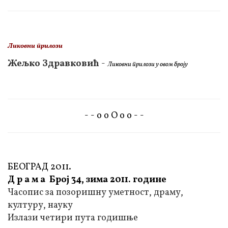
Ликовни прилози
Жељко Здравковић
-
Ликовни прилози у овом броју
- - о о О о о - -
БЕОГРАД 2011.
Д р а м а Број 34, зима 2011. године
Часопис за позоришну уметност, драму,
културу, науку
Излази четири пута годишње