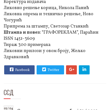
Коректура издавача
Ликовно решење корица, Никола Панић
Ликовна опрема и техничко решење, Ново
Чогурић
Припрема за штампу, Светозар Станкић
Штампа и повез:
“ГРАФОРЕКЛАМ”, Параћин
ISSN 1451–3609
Тираж 300 примерака
Ликовни прилози у овом броју, Жељко
Здравковић
Facebook
Twitter
ССД
02 / 04