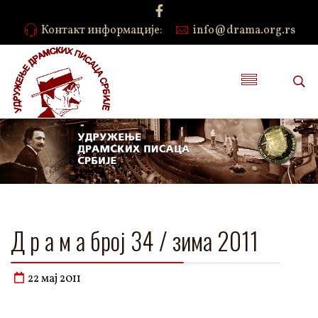
Контакт информације:
info@drama.org.rs
Д р а м а број 34 / зима 2011
22 мај 2011