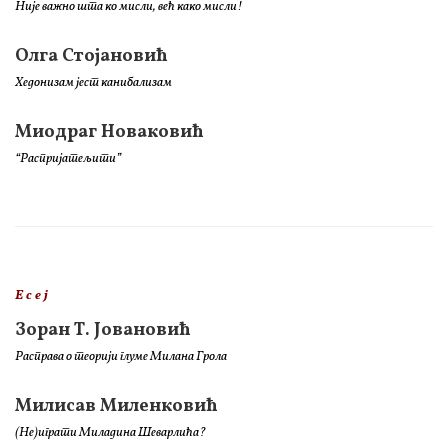
Није важно шта ко мисли, већ како мисли!
Олга Стојановић
Хедонизам јест канибализам
Миодраг Новаковић
“Распријатељити”
Е с е ј
Зоран Т. Јовановић
Расправа о теорији глуме Милана Грола
Милисав Миленковић
(Не)играти Миладина Шеварлића?