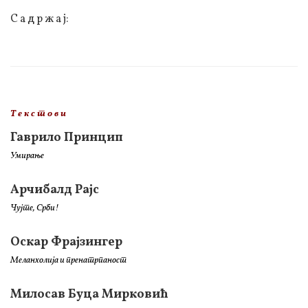
С а д р ж а ј:
Т е к с т о в и
Гаврило Принцип
Умирање
Арчибалд Рајс
Чујте, Срби!
Оскар Фрајзингер
Меланхолија и пренатрпаност
Милосав Буца Мирковић