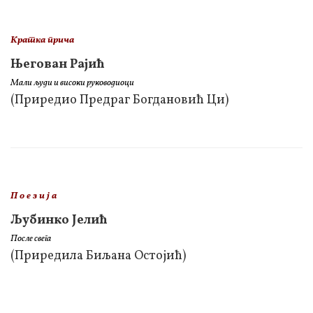
Кратка прича
Његован Рајић
Мали људи и високи руководиоци
(Приредио Предраг Богдановић Ци)
П о е з и ј а
Љубинко Јелић
После свега
(Приредила Биљана Остојић)