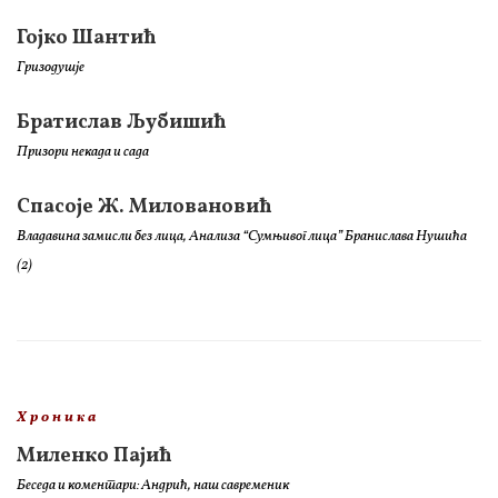
Гојко Шантић
Гризодушје
Братислав Љубишић
Призори некада и сада
Спасоје Ж. Миловановић
Владавина замисли без лица, Анализа “Сумњивог лица” Бранислава Нушића
(2)
Х р о н и к а
Миленко Пајић
Беседа и коментари: Андрић, наш савременик