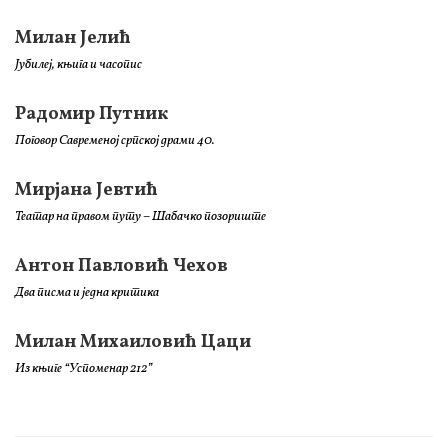
Милан Јелић
Јубилеј, књига и часопис
Радомир Путник
Поговор Савременој српској драми 40.
Мирјана Јевтић
Театар на правом путу – Шабачко позориште
Антон Павловић Чехов
Два писма и једна критика
Милан Михаиловић Цаци
Из књиге “Успоменар 212”