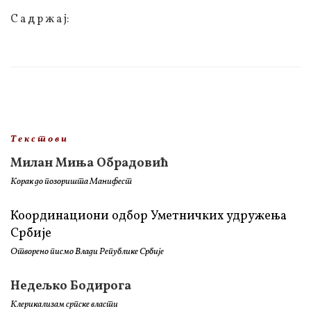
С а д р ж а ј:
Т е к с т о в и
Милан Миња Обрадовић
Корак до позоришта Манифест
Координациони одбор Уметничких удружења
Србије
Отворено писмо Влади Републике Србије
Недељко Бодирога
Клерикализам српске власти