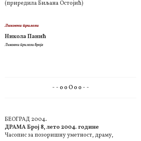
(приредила Биљана Остојић)
Ликовни прилози
Никола Панић
Ликовни прилози броја
- - о о О о о - -
БЕОГРАД 2004.
ДРАМА Број 8, лето 2004. године
Часопис за позоришну уметност, драму,