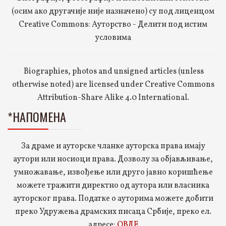
(осим ако другачије није назначено) су под лиценцом
Creative Commons: Ауторство - Делити под истим
условима
Biographies, photos and unsigned articles (unless
otherwise noted) are licensed under Creative Commons
Attribution-Share Alike 4.0 International.
*НАПОМЕНА
За драме и ауторске чланке ауторска права имају
аутори или носиоци права. Дозволу за објављивање,
умножавање, извођење или друго јавно коришћење
можете тражити директно од аутора или власника
ауторског права. Податке о ауторима можете добити
преко Удружења драмских писаца Србије, преко ел.
адресе:
ОВДЕ