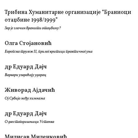
Трибина Хуманитарне организације “Браниоци
отаџбине 1998/1999”
Зар је злочин бранити отаџбину?
Олга Стојановић
Европска трулеж II, прилог критици практичног ума
др Едуард Дајч
Варвари узвраћају ударац
Живорад Ајдачић
Ој Србијо међу химнама
др Едуард Дајч
О двестагодишњици Устанка
Милисав Миленковић