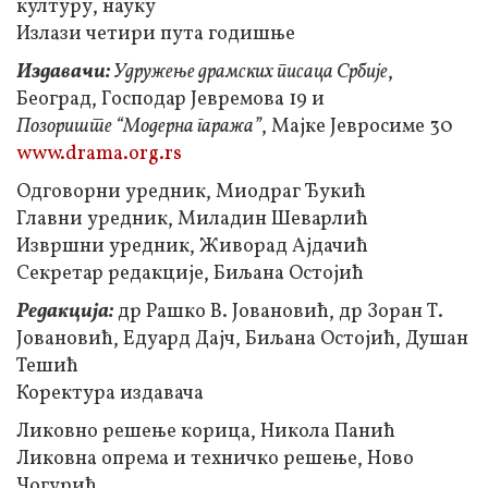
културу, науку
Излази четири пута годишње
Издавачи:
Удружење драмских писаца Србије
,
Београд, Господар Јевремова 19 и
Позориште “Модерна гаража”
, Мајке Јевросиме 30
www.drama.org.rs
Одговорни уредник, Миодраг Ђукић
Главни уредник, Миладин Шеварлић
Извршни уредник, Живорад Ајдачић
Секретар редакције, Биљана Остојић
Редакција:
др Рашко В. Јовановић, др Зоран Т.
Јовановић, Едуард Дајч, Биљана Остојић, Душан
Тешић
Коректура издавача
Ликовно решење корица, Никола Панић
Ликовна опрема и техничко решење, Ново
Чогурић