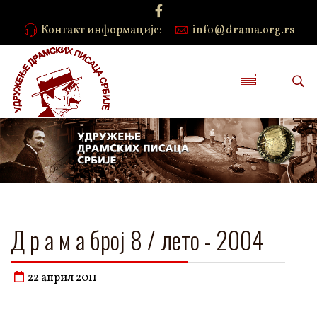
Контакт информације:
info@drama.org.rs
Д р а м а број 8 / лето - 2004
22 април 2011