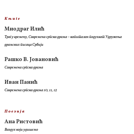
К њ и г е
Миодраг Илић
Траг у времену, Савремена српска драма – капиталан подухват Удружења
драмских писаца Србији
Рашко В. Јовановић
Савремена српска драма
Иван Панић
Савремена српска драма 10, 11, 12
П о е з и ј а
Ана Ристовић
Ваздух који удишемо