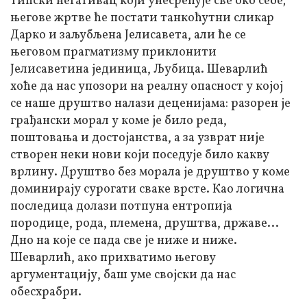
типски негативац који унесрећује све око себе;
његове жртве ће постати танкоћутни сликар
Дарко и заљубљена Јелисавета, али ће се
његовом прагматизму приклонити
Јелисаветина јединица, Љубица. Шеварлић
хоће да нас упозори на реалну опасност у којој
се наше друштво налази деценијама: разорен је
грађански морал у коме је било реда,
поштовања и достојанства, а за узврат није
створен неки нови који поседује било какву
врлину. Друштво без морала је друштво у коме
доминирају сурогати сваке врсте. Као логична
последица долази потпуна ентропија
породице, рода, племена, друштва, државе...
Дно на које се пада све је ниже и ниже.
Шеварлић, ако прихватимо његову
аргументацију, баш уме својски да нас
обесхрабри.