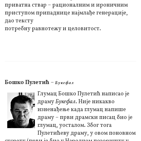
приватна ствар – рационалним и ироничним
приступом припаднице најмлађе генерације,
дао тексту
потребну равнотежу и целовитост.
Бошко Пулетић
–
Б у к е ф а л
Глумац Бошко Пулетић написао је
драму
Букефал
. Није никакво
изненађење када глумац напише
драму – први драмски писац био је
глумац, уосталом. Због тога
Пулетићеву драму, у овом поновном