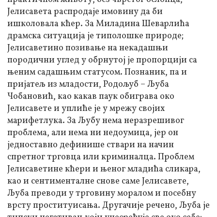
Јелисавета распродаје имовину да би
ишколовала кћер. За Миладина Шеварлића
драмска ситуација је типолошке природе;
Јелисаветино позивање на некадашњи
породични углед у обрнутој је пропорцији са
њеним садашњим статусом. Познаник, па и
пријатељ из младости, Родољуб – Љуба
Чобановић, као какав паук обиграва око
Јелисавете и уплиће је у мрежу својих
марифетлука. За Љубу нема неразрешивог
проблема, али нема ни недоумица, јер он
једноставно дефинише ствари на начин
спретног трговца или криминалца. Проблем
Јелисаветине кћери и њеног младића сликара,
као и сентименталне снове саме Јелисавете,
Љуба преводи у трговину моралом и посебну
врсту проституисања. Другачије речено, Љуба је