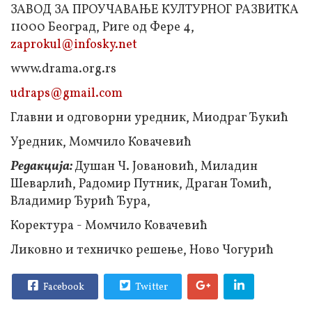
ЗАВОД ЗА ПРОУЧАВАЊЕ КУЛТУРНОГ РАЗВИТКА
11000 Београд, Риге од Фере 4,
zaprokul@infosky.net
www.drama.org.rs
udraps@gmail.com
Главни и одговорни уредник, Миодраг Ђукић
Уредник, Момчило Ковачевић
Редакција:
Душан Ч. Јовановић, Миладин
Шеварлић, Радомир Путник, Драган Томић,
Владимир Ђурић Ђура,
Коректура - Момчило Ковачевић
Ликовно и техничко решење, Ново Чогурић
Facebook
Twitter