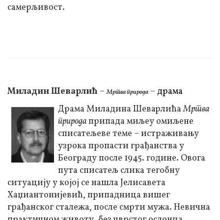
самерљивост.
Миладин Шеварлић
–
–
драма
Мртва природа
Драма Миладина Шеварлића
Мртва
природа
припада миљеу омиљене
списатељеве теме – истраживању
узрока пропасти грађанства у
Београду после 1945. године. Овога
пута списатељ слика тегобну
ситуацију у којој се нашла Јелисавета
Хаџиантонијевић, припадница вишег
грађанског сталежа, после смрти мужа. Невична
практичном животу, без чврстог ослонца,