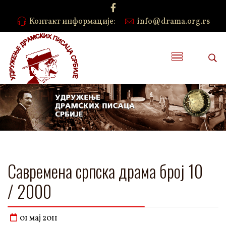
Контакт информације:
info@drama.org.rs
Савремена српска драма број 10
/ 2000
01 мај 2011