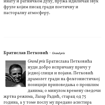
инату и ратничком духу, пружа идиличан звук
фруле којим писац гради поетичну и
пасторалну атмосферу.
Братислав Петковић
-
Grand prix
Grand prix
Братислава Петковића
нуди добро испричану причу у
једној слици и појави. Петковић
драмолет гради на фељтонистичкој
позицији приповедања о прошлим
данима; о минулом времену сведочи
жртва режима, Лазар Радић, старац од 75
година, а у томе послу му предано асистира