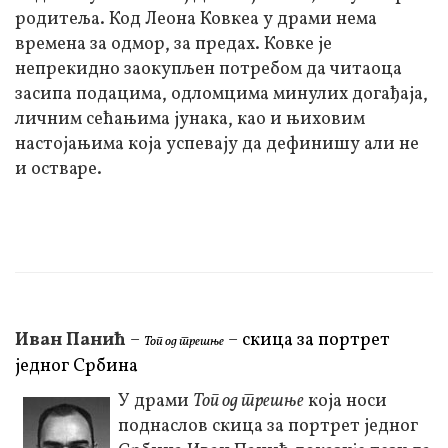
родитеља. Код Леона Ковкеа у драми нема
времена за одмор, за предах. Ковке је
непрекидно заокупљен потребом да читаоца
засипа подацима, одломцима минулих догађаја,
личним сећањима јунака, као и њиховим
настојањима која успевају да дефинишу али не
и остваре.
Иван Панић
–
–
скица за портрет
Топ од трешње
једног Србина
У драми
Топ од трешње
која носи
поднаслов скица за портрет једног