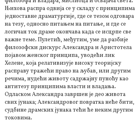
филозофа и владара, мислиоца и освајача света.
Њихова распра одвија се у складу с принципима
једноставне драматургије, где се тезом одговара
на тезу, односно питањем на питање, и где се
логичан ток драме окончава када се исцрпе све
важне теме. Пулетић, међутим, уме да разбије
филозофски дискурс Александра и Аристотела
појавом женског принципа, уводећи лик
Хелене, која релативизује високу теоријску
расправу тражећи право на љубав, или другим
речима, нудећи животу садржајну пуноћу као
антитезу принципима власти и владања.
Одласком Александра завршен је део живота
свих јунака; Александровог повратка неће бити,
судбине драмских јунака тећи ће неким другим
токовима.