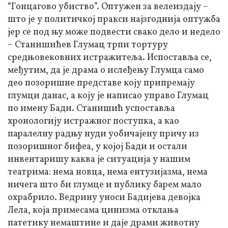
“Гонцагово убиство”. Оптужен за велеиздају –
што је у политичкој пракси најзгоднија оптужба
јер се под њу може подвести свако дело и недело
– Станишићев Глумац трпи тортуру
средњовековних истражитеља. Испоставља се,
међутим, да је драма о ислеђењу Глумца само
део позоришне представе коју припремају
глумци данас, а коју је написао управо Глумац
по имену Бади. Станишић успоставља
хронологију истражног поступка, а као
паралелну радњу нуди уобичајену причу из
позоришног бифеа, у којој Бади и остали
инвентаришу каква је ситуација у нашим
театрима: нема новца, нема ентузијазма, нема
ничега што би глумце и публику барем мало
охрабрило. Ведрину уноси Бадијева девојка
Лела, која примесама цинизма отклања
патетику немаштине и даје драми животну