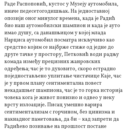
Раде Распоповић, кустос у Музеју аутомобила,
иначе педесетогодишњак. На једноставној
опозији оног минулог времена, када је Радић
био наш аутомобилски шампион и када је ауто
имао душу, са данашњицом у којој млада
Нарциса аутомобил посматра искључиво као
средство којим се најбрже стиже од једне до
друге тачке у простору, Петковић води радњу
комада између прецизних жанровских
одређења; час је то духовито, скоро естрадно
поједностављено уплитање чистачице Каје, час
је у првом плану сентиментална повест
некадашњег шампиона, час је то горка историја
човека кога је живот понизио и одвео у неку
врсту излоације. Писац умешно варира
сентиментализам с горчином, без цинизма и
накнадног паметовања, да би – кад запрети да
Радићево позивање на прошлост постане