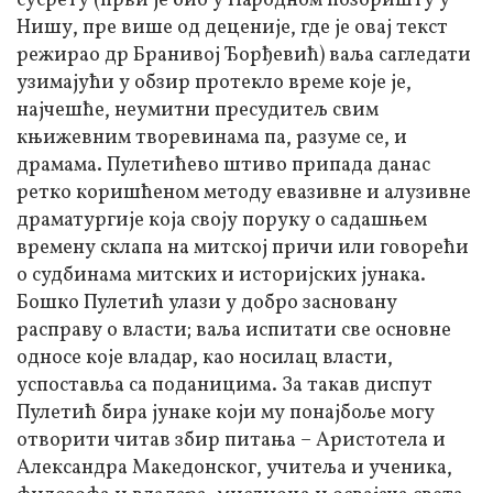
сусрету (први је био у Народном позоришту у
Нишу, пре више од деценије, где је овај текст
режирао др Бранивој Ђорђевић) ваља сагледати
узимајући у обзир протекло време које је,
најчешће, неумитни пресудитељ свим
књижевним творевинама па, разуме се, и
драмама. Пулетићево штиво припада данас
ретко коришћеном методу евазивне и алузивне
драматургије која своју поруку о садашњем
времену склапа на митској причи или говорећи
о судбинама митских и историјских јунака.
Бошко Пулетић улази у добро засновану
расправу о власти; ваља испитати све основне
односе које владар, као носилац власти,
успоставља са поданицима. За такав диспут
Пулетић бира јунаке који му понајбоље могу
отворити читав збир питања – Аристотела и
Александра Македонског, учитеља и ученика,