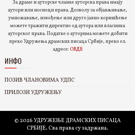
За драме и ауторске чланке ауторска права имају
аутори или носиоци права. Дозволу за објављивање,
умножавање, извођење или друго јавно коришћење
можете тражити директно од аутора или власника
ауторског права. Податке о ауторима можете добити
преко Удружења драмских писаца Србије, преко ел.
адресе:
ОВДЕ
ИНФО
ПОЗИВ ЧЛАНОВИМА УДПС
ПРИЛОЗИ УДРУЖЕЊУ
© 2026 УДРУЖЕЊЕ ДРАМСКИХ ПИСАЦА
СРБИЈЕ. Сва права су задржана.