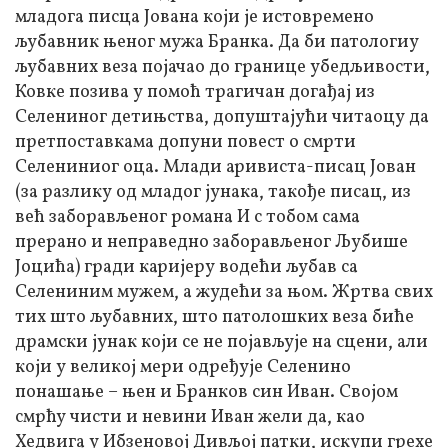
младога писца Јована који је истовремено
љубавник њеног мужа Бранка. Да би патологиу
љубавних веза појачао до границе убедљивости,
Ковке позива у помоћ трагичан догађај из
Селениног детињства, допуштајући читаоцу да
претпоставкама допуни повест о смрти
Селениниог оца. Млади аривиста-писац Јован
(за разлику од младог јунака, такође писац, из
већ заборављеног романа И с тобом сама
прерано и неправедно заборављеног Љубише
Јоцића) гради каријеру водећи љубав са
Селениним мужем, а жудећи за њом. Жртва свих
тих што љубавних, што патолошких веза биће
драмски јунак који се не појављује на сцени, али
који у великој мери одређује Селенино
понашање – њен и Бранков син Иван. Својом
смрћу чисти и невини Иван жели да, као
Хедвига у Ибзеновој Дивљој патки, искупи грехе