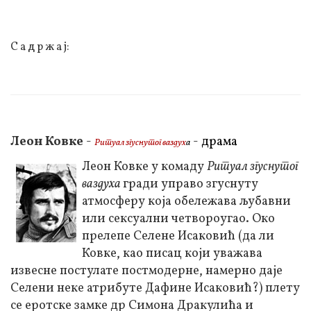
С а д р ж а ј:
Леон Ковке
-
-
драма
Ритуал згуснутог ваздух
а
Леон Ковке у комаду
Ритуал згуснутог
ваздуха
гради управо згуснуту
атмосферу која обележава љубавни
или сексуални четвороугао. Око
прелепе Селене Исаковић (да ли
Ковке, као писац који уважава
извесне постулате постмодерне, намерно даје
Селени неке атрибуте Дафине Исаковић?) плету
се еротске замке др Симона Дракулића и