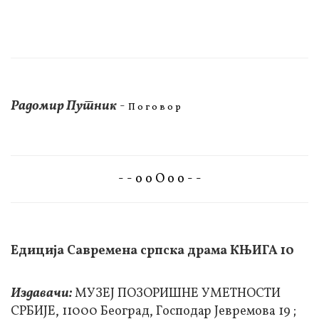
Радомир Путник
-
П о г о в о р
- - о о О о о - -
Едиција Савремена српска драма КЊИГА 10
Издавачи:
МУЗЕЈ ПОЗОРИШНЕ УМЕТНОСТИ
СРБИЈЕ, 11000 Београд, Господар Јевремова 19 ;