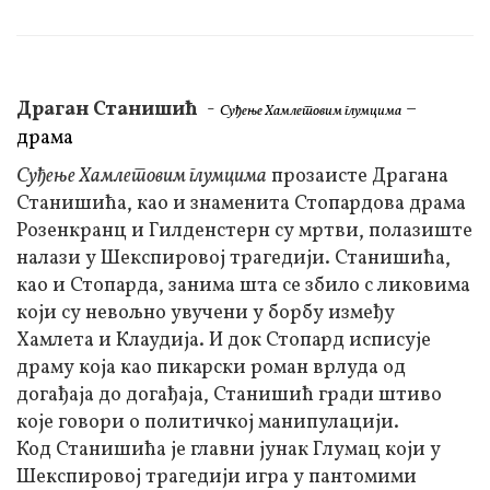
Драган Станишић
-
–
Суђење Хамлетовим глумцима
драма
Суђење Хамлетовим глумцима
прозаисте Драгана
Станишића, као и знаменита Стопардова драма
Розенкранц и Гилденстерн су мртви, полазиште
налази у Шекспировој трагедији. Станишића,
као и Стопарда, занима шта се збило с ликовима
који су невољно увучени у борбу између
Хамлета и Клаудија. И док Стопард исписује
драму која као пикарски роман врлуда од
догађаја до догађаја, Станишић гради штиво
које говори о политичкој манипулацији.
Код Станишића је главни јунак Глумац који у
Шекспировој трагедији игра у пантомими